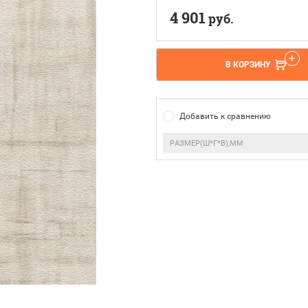
4 901
руб.
В КОРЗИНУ
Добавить к сравнению
РАЗМЕР(Ш*Г*В),ММ