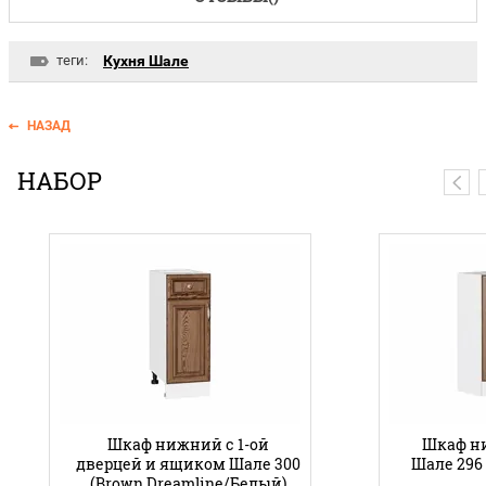
теги:
Кухня Шале
НАЗАД
НАБОР
Шкаф нижний с 1-ой
Шкаф н
дверцей и ящиком Шале 300
Шале 296 
(Brown Dreamline/Белый)