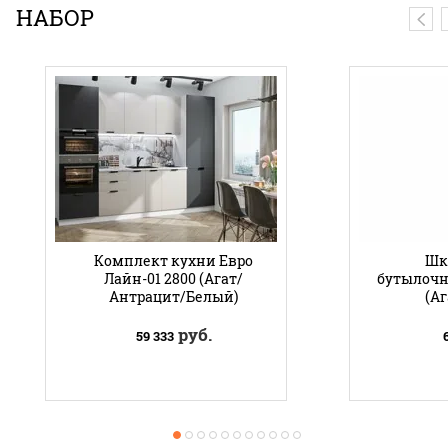
НАБОР
Комплект кухни Евро
Шк
Лайн-01 2800 (Агат/
бутылочн
Антрацит/Белый)
(Аг
руб.
59 333