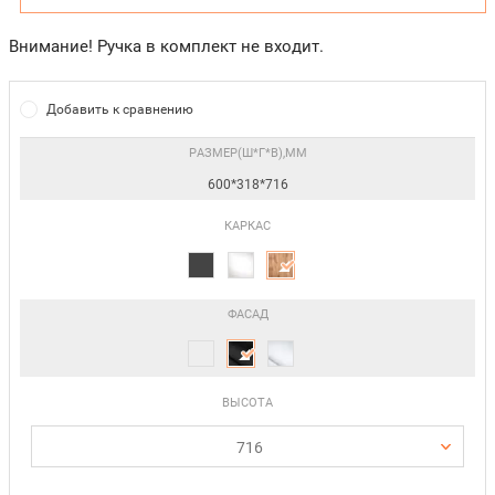
Внимание! Ручка в комплект не входит.
Добавить к сравнению
РАЗМЕР(Ш*Г*В),ММ
600*318*716
КАРКАС
ФАСАД
ВЫСОТА
716